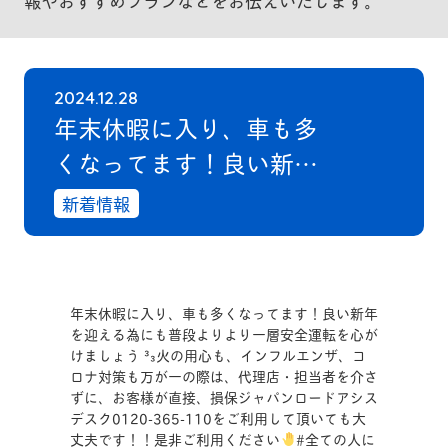
報やおすすめプランなどをお伝えいたします。
2024.12.28
年末休暇に入り、車も多
くなってます！良い新年
を迎える為にも普段より
新着情報
より一層安全運転を心が
けましょう ³₃火の用心
も、インフルエンザ、コ
年末休暇に入り、車も多くなってます！良い新年
ロナ対策も万が一の際
を迎える為にも普段よりより一層安全運転を心が
けましょう ³₃火の用心も、インフルエンザ、コ
は、代理店・担当者を介
ロナ対策も万が一の際は、代理店・担当者を介さ
ずに、お客様が直接、損保ジャパンロードアシス
さずに、お客様が直接、
デスク0120-365-110をご利用して頂いても大
損保ジャパンロードアシ
丈夫です！！是非ご利用ください
#全ての人に