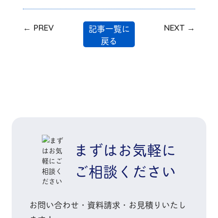
に駆けつけます #火災保
険 #傷害保険 #保険 #大
記事一覧に
← PREV
NEXT →
分 #代理店 #営業 #事務
戻る
#なかよし #社員 #ファ
イナンシャルプランナー
#事故対応
まずはお気軽に
ご相談ください
お問い合わせ・資料請求・お見積りいたし