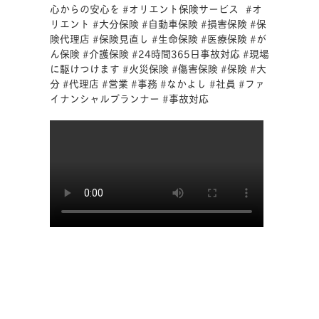
心からの安心を #オリエント保険サービス⠀#オ
スデスク0120-365-110
リエント #大分保険 #自動車保険 #損害保険 #保
険代理店 #保険見直し #生命保険 #医療保険 #が
をご利用して頂いても大
ん保険 #介護保険 #24時間365日事故対応 #現場
丈夫です！！是非ご利用
に駆けつけます #火災保険 #傷害保険 #保険 #大
分 #代理店 #営業 #事務 #なかよし #社員 #ファ
ください
#全ての人に
イナンシャルプランナー #事故対応
心からの安心を #オリエ
ント保険サービス⠀#オ
リエント #大分保険 #自
動車保険 #損害保険 #保
険代理店 #保険見直し #
生命保険 #医療保険 #が
ん保険 #介護保険 #24時
間365日事故対応 #現場