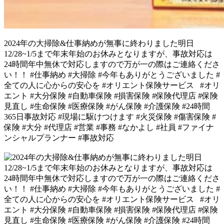
2024年の大掃除&仕事納めが無事に終わりました️明日
12/28~1/5まで年末年始のお休みとなりますが、事故対応は
24時間年中無休で対応しますので万が一の際はご連絡くださ
い！！ #仕事納め #大掃除 #今年もありがとうございました #
全ての人に心からの安心を #オリエント保険サービス⠀#オリ
エント #大分保険 #自動車保険 #損害保険 #保険代理店 #保険
見直し #生命保険 #医療保険 #がん保険 #介護保険 #24時間
365日事故対応 #現場に駆けつけます #火災保険 #傷害保険 #
保険 #大分 #代理店 #営業 #事務 #なかよし #社員 #ファイナ
ンシャルプランナー #事故対応