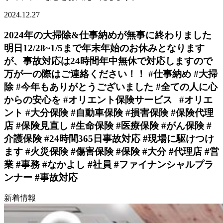
2024.12.27
2024年の大掃除&仕事納めが無事に終わりました️
明日12/28~1/5まで年末年始のお休みとなります
が、事故対応は24時間年中無休で対応しますので
万が一の際はご連絡ください！！ #仕事納め #大掃
除 #今年もありがとうございました #全ての人に心
からの安心を #オリエント保険サービス⠀#オリエ
ント #大分保険 #自動車保険 #損害保険 #保険代理
店 #保険見直し #生命保険 #医療保険 #がん保険 #
介護保険 #24時間365日事故対応 #現場に駆けつけ
ます #火災保険 #傷害保険 #保険 #大分 #代理店 #営
業 #事務 #なかよし #社員 #ファイナンシャルプラ
ンナー #事故対応
新着情報