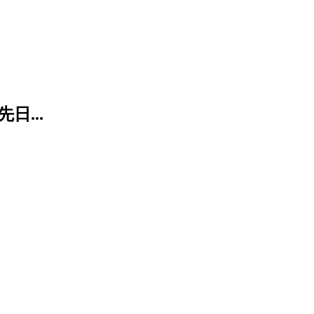
先日...