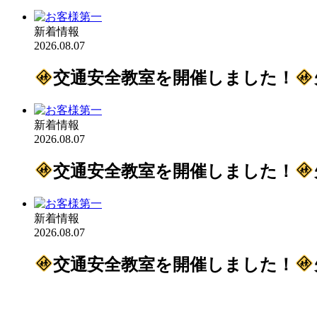
新着情報
2026.08.07
交通安全教室を開催しました！
新着情報
2026.08.07
交通安全教室を開催しました！
新着情報
2026.08.07
交通安全教室を開催しました！