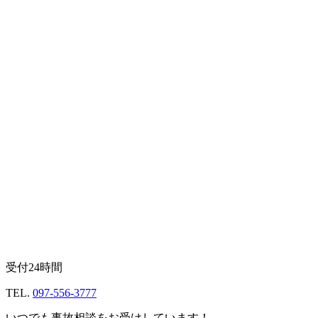
受付24時間
TEL.
097-556-3777
いつでも事故相談をお受けしています！