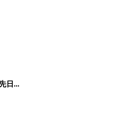
先日...