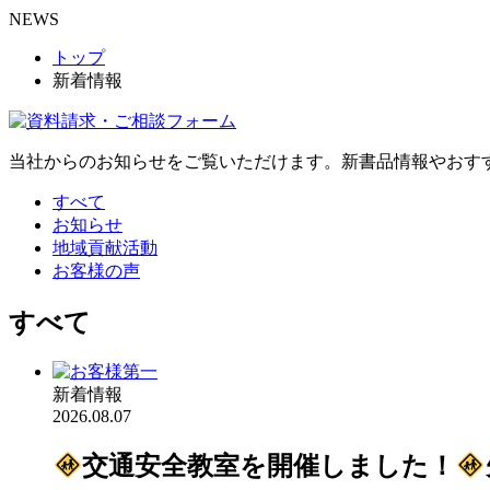
NEWS
トップ
新着情報
当社からのお知らせをご覧いただけます。新書品情報やおす
すべて
お知らせ
地域貢献活動
お客様の声
すべて
新着情報
2026.08.07
交通安全教室を開催しました！