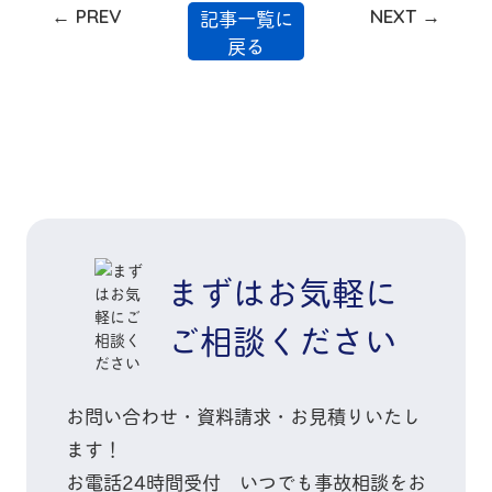
ナー #FP #保険相談 #ラ
記事一覧に
← PREV
NEXT →
戻る
イフプラン
まずはお気軽に
ご相談ください
お問い合わせ・資料請求・お見積りいたし
ます！
お電話
24時間
受付 いつでも
事故相談
をお