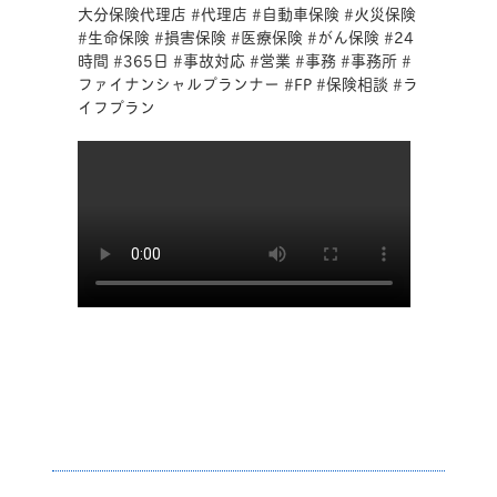
で、コメントで教えてく
大分保険代理店 #代理店 #自動車保険 #火災保険
#生命保険 #損害保険 #医療保険 #がん保険 #24
ださい!#2択リレー #海
時間 #365日 #事故対応 #営業 #事務 #事務所 #
と山 #猫と犬 #ご飯 #
ファイナンシャルプランナー #FP #保険相談 #ラ
イフプラン
パン #全ての人に心から
の安心を #オリエント保
険サービス #大分保険 #
大分保険代理店 #代理店
#自動車保険 #火災保険
#生命保険 #損害保険 #
医療保険 #がん保険 #24
時間 #365日 #事故対応
#営業 #事務 #事務所 #
ファイナンシャルプラン