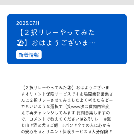
2025.07.11
【２択リレーやってみた
🏖️】おはようございます
オリエント保険サービス
新着情報
です市場開発部営業さん
に２択リレーさせてみま
したよく考えたらどーで
【２択リレーやってみた🏖️】おはようございま
もいいような選択で（笑
すオリエント保険サービスです市場開発部営業さ
んに２択リレーさせてみましたよく考えたらどー
www次は質問内容変えて
でもいいような選択で（笑www次は質問内容変
えて再チャレンジしてみます!質問募集しますの
再チャレンジしてみま
で、コメントで教えてください!#2択リレー #海
す!質問募集しますの
と山 #猫と犬 #ご飯 #パン #全ての人に心から
の安心を #オリエント保険サービス #大分保険 #