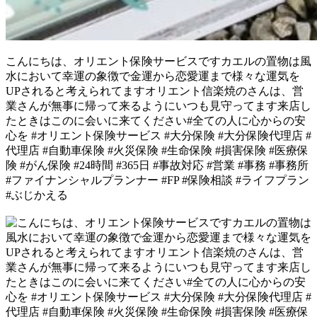
こんにちは、オリエント保険サービスですカエルの置物は風
水において幸運の象徴で金運から恋愛運まで様々な運気を
UPされると考えられてます️オリエント信楽焼のさんは、営
業さんが無事に帰って来るようにいつも見守ってます来店し
たときはこのに会いに来てください#全ての人に心からの安
心を #オリエント保険サービス #大分保険 #大分保険代理店 #
代理店 #自動車保険 #火災保険 #生命保険 #損害保険 #医療保
険 #がん保険 #24時間 #365日 #事故対応 #営業 #事務 #事務所
#ファイナンシャルプランナー #FP #保険相談 #ライフプラン
#ぶじかえる