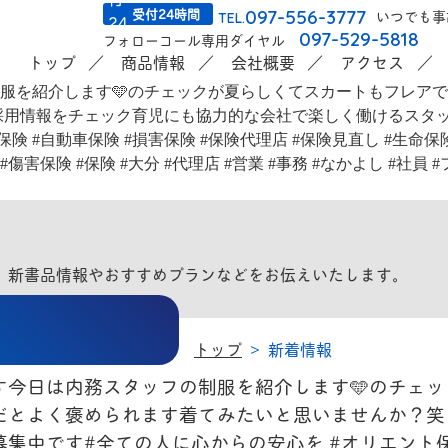
受付24時間
097-556-3777
いつでも事
TEL.
097-529-5818
フォローコール専用ダイヤル
トップ
商品情報
会社概要
アクセス
。新書品情報やおすすめプランなどをお伝えいたします。
トップ
新着情報
す今日は内務スタッフの制服を紹介します🩵のチェ
だとよく褒められます着てみたいと思いませんか？笑
集中です#全ての人に心からの安心を #オリエント保