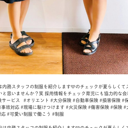
は内務スタッフの制服を紹介します🩵のチェックが夏らしくて
いと思いませんか？笑 採用情報をチェック育児にも協力的な会
ービス⠀#オリエント #大分保険 #自動車保険 #損害保険 #保
日事故対応 #現場に駆けつけます #火災保険 #傷害保険 #保険 #大
応 #可愛い制服で働こう #制服