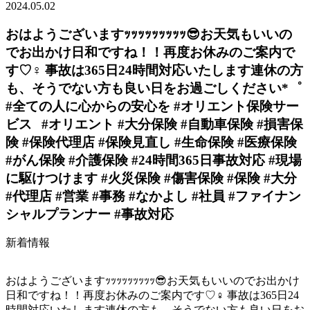
2024.05.02
おはようございますｯｯｯｯｯｯｯｯｯ😎お天気もいいの
で️お出かけ日和ですね！！再度お休みのご案内で
す♡‍♀️ 事故は365日24時間対応いたします連休の方
も、そうでない方も良い日をお過ごしください*゜
#全ての人に心からの安心を #オリエント保険サー
ビス⠀#オリエント #大分保険 #自動車保険 #損害保
険 #保険代理店 #保険見直し #生命保険 #医療保険
#がん保険 #介護保険 #24時間365日事故対応 #現場
に駆けつけます #火災保険 #傷害保険 #保険 #大分
#代理店 #営業 #事務 #なかよし #社員 #ファイナン
シャルプランナー #事故対応
新着情報
おはようございますｯｯｯｯｯｯｯｯｯ😎お天気もいいので️お出かけ
日和ですね！！再度お休みのご案内です♡‍♀️ 事故は365日24
時間対応いたします連休の方も、そうでない方も良い日をお