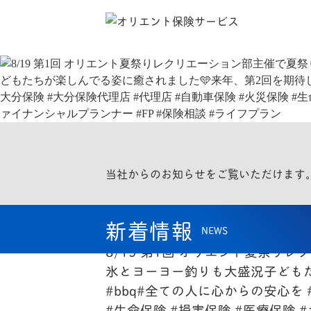
当社からのお知らせをご覧いただけます
新着情報
NEWS
2023.08.29
8/19 第1回 オリエント夏祭り
氷とヨーヨー釣りも大盛況子どもた
#bbq#全ての人に心からの安心を 
#生命保険 #損害保険 #医療保険 #