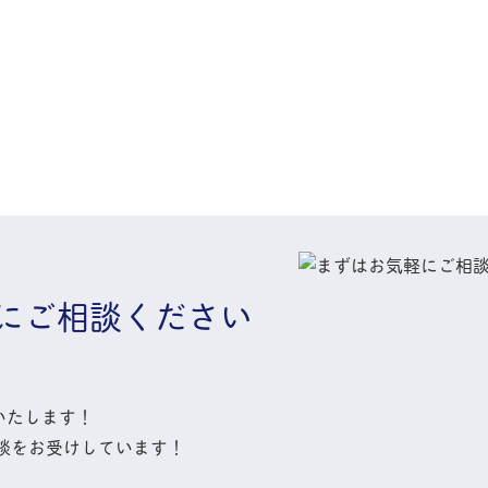
に
ご相談ください
いたします！
談
をお受けしています！