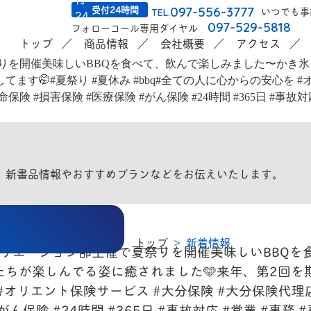
受付24時間
097-556-3777
いつでも事
TEL.
097-529-5818
フォローコール専用ダイヤル
トップ
商品情報
会社概要
アクセス
。新書品情報やおすすめプランなどをお伝えいたします。
トップ
新着情報
レクリエーション部主催で夏祭りを開催美味しいBBQを
ちが楽しんでる姿に癒されました🩵来年、第2回を期
#オリエント保険サービス #大分保険 #大分保険代理店
がん保険 #24時間 #365日 #事故対応 #営業 #事